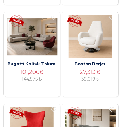
Bugatti Koltuk Takımı
Boston Berjer
101,200
₺
27,313
₺
144,575 ₺
39,019
₺