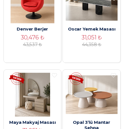
Denver Berjer
Oscar Yemek Masası
30,476
₺
31,051
₺
43,537
₺
44,358
₺
Maya Makyaj Masası
Opal 3’lü Mantar
Sehpa