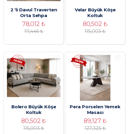
2 ‘li Davul Traverten
Velar Büyük Köşe
Orta Sehpa
Koltuk
78,012
₺
80,502
₺
111,446
₺
115,003
₺
Bolero Büyük Köşe
Pera Porselen Yemek
Koltuk
Masası
80,502
₺
89,127
₺
115,003
₺
127,325
₺