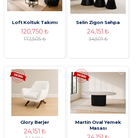
Loft Koltuk Takımı
Selin Zigon Sehpa
120,750
₺
24,151
₺
172,505 ₺
34,501
₺
Glory Berjer
Martin Oval Yemek
Masası
24,151
₺
24,151
₺