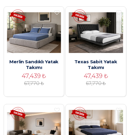
Merlin Sandıklı Yatak
Texas Sabit Yatak
Takımı
Takımı
47,439
₺
47,439
₺
67,770
₺
67,770
₺