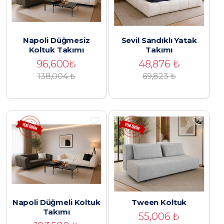
Napoli Düğmesiz
Sevil Sandıklı Yatak
Koltuk Takımı
Takımı
96,600
₺
48,876
₺
138,004 ₺
69,823
₺
Napoli Düğmeli Koltuk
Tween Koltuk
Takımı
55,006
₺