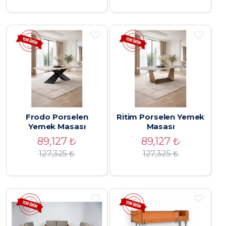
Frodo Porselen
Ritim Porselen Yemek
Yemek Masası
Masası
89,127
₺
89,127
₺
127,325
₺
127,325
₺