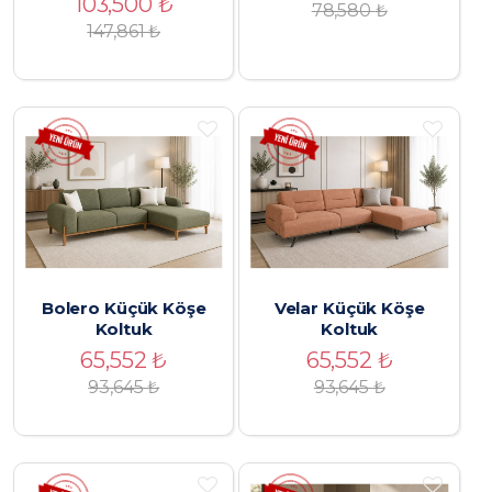
103,500
₺
78,580
₺
147,861 ₺
Bolero Küçük Köşe
Velar Küçük Köşe
Koltuk
Koltuk
65,552
₺
65,552
₺
93,645
₺
93,645
₺