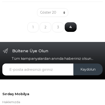
4
1
2
3
Bültene Üye Olun
Tüm kampanyalardan anında haberiniz olsun...
Kaydolun
Sırdaş Mobilya
Hakkımızda