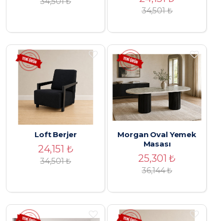
34,501
₺
34,501
₺
Loft Berjer
Morgan Oval Yemek
Masası
24,151
₺
25,301
₺
34,501
₺
36,144
₺