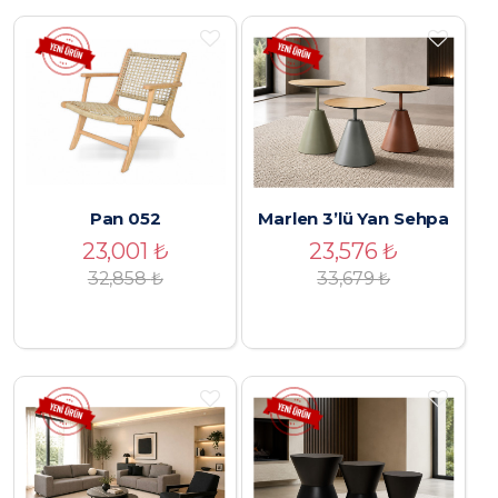
Pan 052
Marlen 3’lü Yan Sehpa
23,001
₺
23,576
₺
32,858
₺
33,679
₺