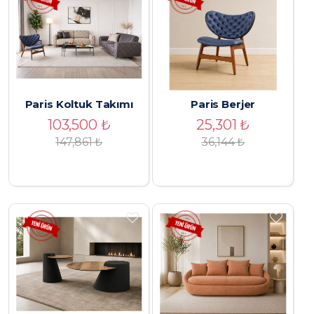
Paris Koltuk Takımı
Paris Berjer
103,500
₺
25,301
₺
147,861 ₺
36,144
₺