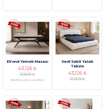
Elrond Yemek Masası
Sevil Sabit Yatak
Takımı
43,126
₺
43,126
₺
61,609
₺
61,609
₺
100x199x(+40)x(+40)x78cm