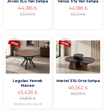
Arven 3Lü Yan Sehpa
Venüs 3’lü Yan Sehpa
44,186
₺
44,186
₺
63,124
₺
63,124
₺
Legolas Yemek
Martel 3’lü Orta Sehpa
Masası
46,562
₺
45,426
₺
66,518
₺
64,895
₺
130x130x(+46)+(46)x78