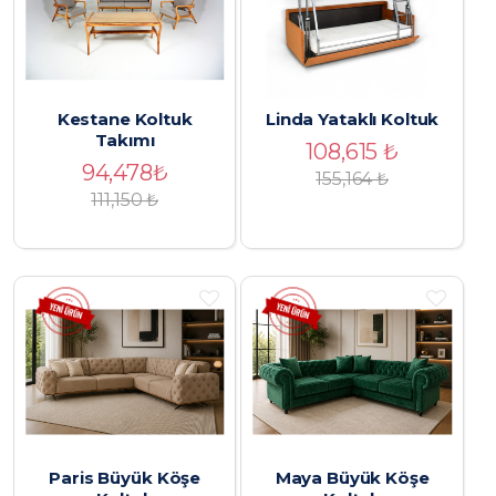
Kestane Koltuk
Linda Yataklı Koltuk
Takımı
108,615
₺
94,478
₺
155,164
₺
111,150 ₺
Paris Büyük Köşe
Maya Büyük Köşe