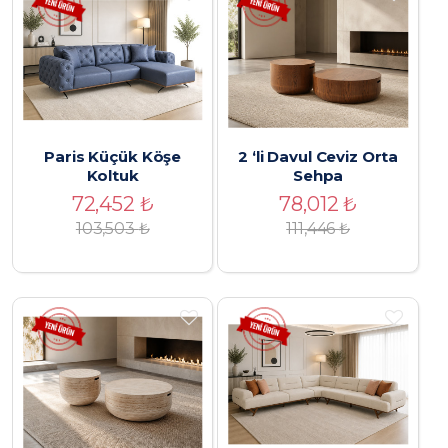
Paris Küçük Köşe
2 ‘li Davul Ceviz Orta
Koltuk
Sehpa
72,452
₺
78,012
₺
103,503
₺
111,446
₺