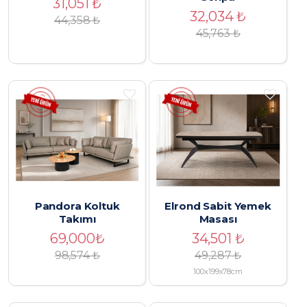
31,051
₺
32,034
₺
44,358
₺
45,763
₺
Pandora Koltuk
Elrond Sabit Yemek
Takımı
Masası
69,000
₺
34,501
₺
98,574 ₺
49,287
₺
100x199x78cm