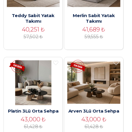
Teddy Sabit Yatak
Merlin Sabit Yatak
Takımı
Takımı
40,251
₺
41,689
₺
57,502
₺
59,555
₺
Platin 3Lü Orta Sehpa
Arven 3Lü Orta Sehpa
43,000
₺
43,000
₺
61,428
₺
61,428
₺