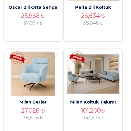
Oscar 2 li Orta Sehpa
Perla 2’li Koltuk
25,968
₺
26,634
₺
37,097
₺
38,048
₺
Milan Berjer
Milan Koltuk Takımı
27,026
₺
101,200
₺
38,608
₺
1144,575 ₺