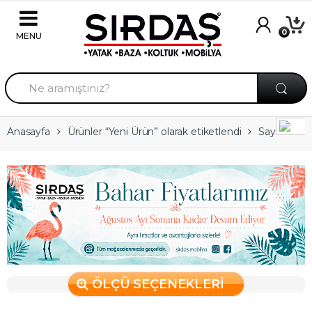
Skip to navigation
Skip to content
0
A
r
a
m
a
Anasayfa
Ürünler “Yeni Ürün” olarak etiketlendi
Sayfa 4
:
ÖLÇÜ SEÇENEKLERİ