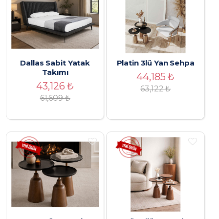
Dallas Sabit Yatak
Platin 3lü Yan Sehpa
Takımı
44,185
₺
43,126
₺
63,122
₺
61,609
₺