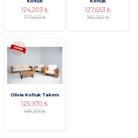
Koltuk
Koltuk
124,203
₺
127,653
₺
177,433
₺
182,362
₺
Olivia Koltuk Takımı
125,970
₺
148,200₺