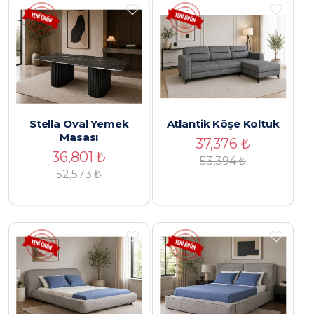
Stella Oval Yemek
Atlantik Köşe Koltuk
Masası
37,376
₺
36,801
₺
53,394
₺
52,573
₺