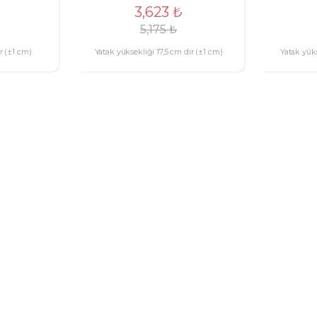
3,623
₺
5,175
₺
r (±1 cm)
Yatak yüksekliği 17,5 cm dir (±1 cm)
Yatak yüks