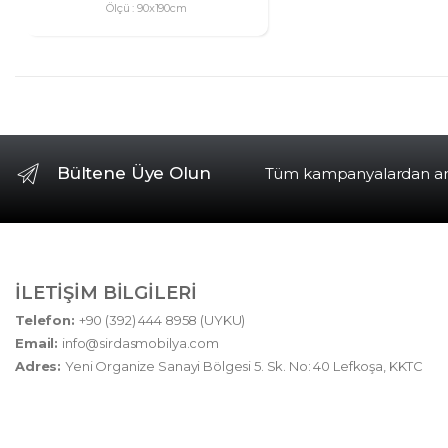
Ölçü : 90x190cm
Bültene Üye Olun
Tüm kampanyalardan anın
İLETIŞIM BILGILERI
Telefon:
+90 (392) 444 8958 (UYKU)
Email:
info@sirdasmobilya.com
Adres:
Yeni Organize Sanayi Bölgesi 5. Sk. No: 40 Lefkoşa, KKTC