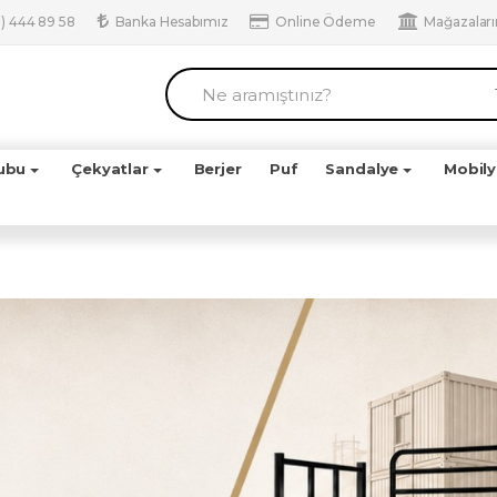
) 444 89 58
Banka Hesabımız
Online Ödeme
Mağazalar
ubu
Çekyatlar
Berjer
Puf
Sandalye
Mobil