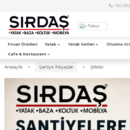
Skip to navigation
Skip to content
+90 (392
A
r
Türkçe
a
m
a
Fırsat Ürünleri
Yatak
Yatak Setleri
Oturma Gr
:
Cafe & Restaurant
Anasayfa
Şantiye İhtiyaçları
Şilteler