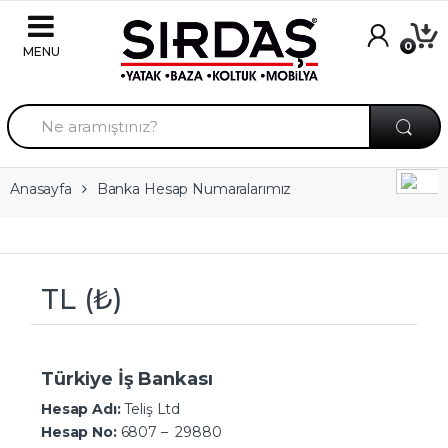
Skip to navigation
Skip to content
0
A
r
a
m
a
Anasayfa
Banka Hesap Numaralarımız
:
TL (₺)
Türkiye İş Bankası
Hesap Adı:
Teliş Ltd
Hesap No:
6807 – 29880