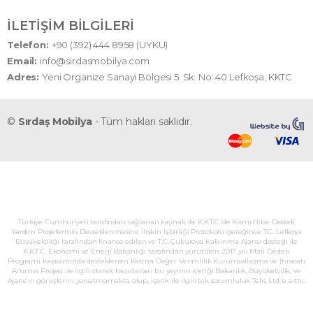
İLETIŞIM BILGILERI
Telefon:
+90 (392) 444 8958 (UYKU)
Email:
info@sirdasmobilya.com
Adres:
Yeni Organize Sanayi Bölgesi 5. Sk. No: 40 Lefkoşa, KKTC
©
Sırdaş Mobilya
- Tüm hakları saklıdır.
Türkiye Cumhuriyeti tarafından sağlanan kaynak ile K.K.T.C.'de Kısmı Hibe Destek
Yardım Projelerinin Desteklenmesine İlişkin İşbirliği Protokolü gereğince T.C. Lefkoşa
Büyükelçiliği tarafından finanse edilen ve T.C. Çukurova Kalkınma Ajansı desteği ile
K.K.T.C. Ekonomi ve Enerji Bakanlığı tarafından yürütülen 2017 yılı Mali Destek
Programı kapsamında desteklenen Katma Değer Verimlilik Kurumsallaşma ve İhracatı
Artırma Projesi ile ilgili olarak hazırlanan bu yayının içeriği Bakanlık, Büyükelçilik, ve
Ajans'ın görüşlerini yansıtmamakta olup, içerik ile ilgili tek sorumluluk Teliş Ltd.'e aittir.