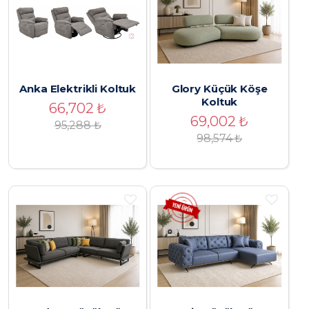
Anka Elektrikli Koltuk
Glory Küçük Köşe
Koltuk
66,702
₺
69,002
₺
95,288
₺
98,574
₺