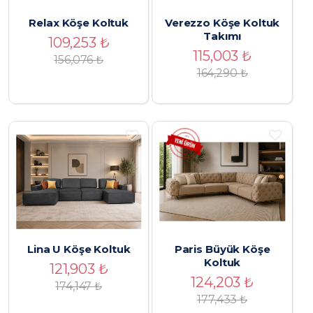
Relax Köşe Koltuk
Verezzo Köşe Koltuk
Takımı
109,253
₺
115,003
₺
156,076
₺
164,290
₺
Lina U Köşe Koltuk
Paris Büyük Köşe
Koltuk
121,903
₺
124,203
₺
174,147
₺
177,433
₺