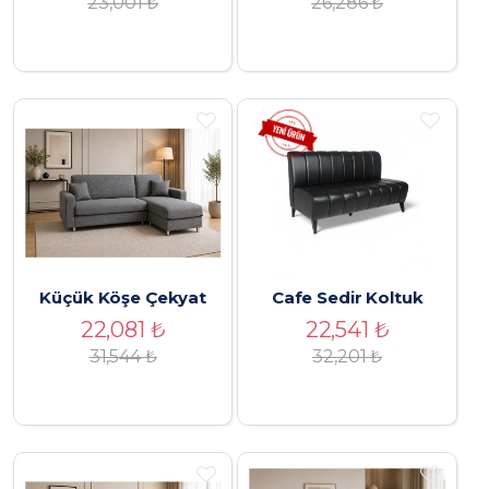
23,001
₺
26,286
₺
Küçük Köşe Çekyat
Cafe Sedir Koltuk
22,081
₺
22,541
₺
31,544
₺
32,201
₺