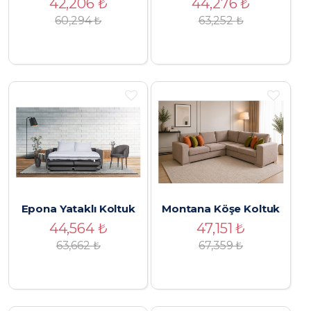
42,206
₺
44,276
₺
60,294
₺
63,252
₺
Epona Yataklı Koltuk
Montana Köşe Koltuk
44,564
₺
47,151
₺
63,662
₺
67,359
₺