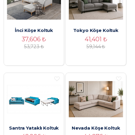
İnci Köşe Koltuk
Tokyo Köşe Koltuk
37,606
₺
41,401
₺
53,723
₺
59,144
₺
Santra Yataklı Koltuk
Nevada Köşe Koltuk