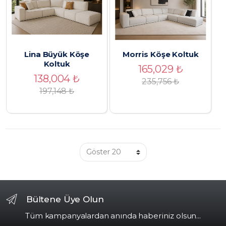
Lina Büyük Köşe
Morris Köşe Koltuk
Koltuk
165,029
₺
138,004
₺
235,756
₺
197,148
₺
Bültene Üye Olun
Tüm kampanyalardan anında haberiniz olsun...