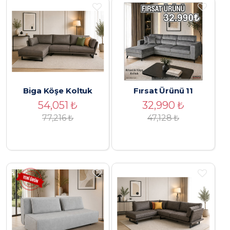
Biga Köşe Koltuk
Fırsat Ürünü 11
54,051
₺
32,990
₺
77,216
₺
47,128
₺