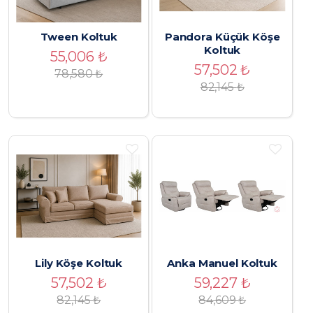
Tween Koltuk
Pandora Küçük Köşe
Koltuk
55,006
₺
57,502
₺
78,580
₺
82,145
₺
Lily Köşe Koltuk
Anka Manuel Koltuk
57,502
₺
59,227
₺
82,145
₺
84,609
₺