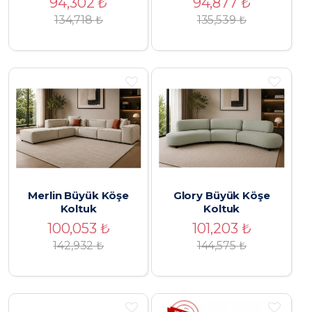
94,302
₺
94,877
₺
134,718
₺
135,539
₺
Merlin Büyük Köşe
Glory Büyük Köşe
Koltuk
Koltuk
100,053
₺
101,203
₺
142,932
₺
144,575
₺