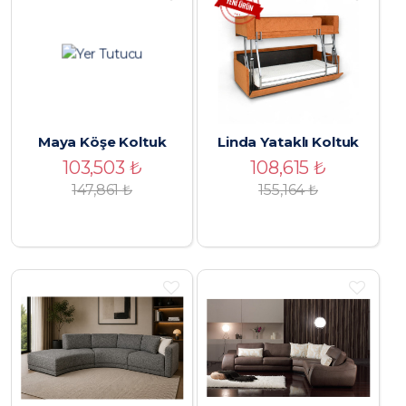
Maya Köşe Koltuk
Linda Yataklı Koltuk
103,503
₺
108,615
₺
147,861
₺
155,164
₺