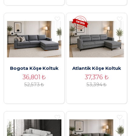
Bogota Köşe Koltuk
Atlantik Köşe Koltuk
36,801
₺
37,376
₺
52,573
₺
53,394
₺