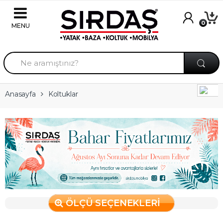
Skip to navigation
Skip to content
0
A
r
a
m
a
Anasayfa
Koltuklar
:
ÖLÇÜ SEÇENEKLERİ