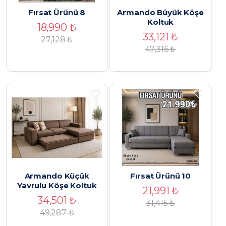
Fırsat Ürünü 8
Armando Büyük Köşe
Koltuk
18,990
₺
33,121
₺
27,128
₺
47,316
₺
Armando Küçük
Fırsat Ürünü 10
Yavrulu Köşe Koltuk
21,991
₺
34,501
₺
31,415
₺
49,287
₺