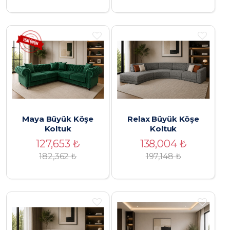
Maya Büyük Köşe
Relax Büyük Köşe
Koltuk
Koltuk
127,653
₺
138,004
₺
182,362
₺
197,148
₺