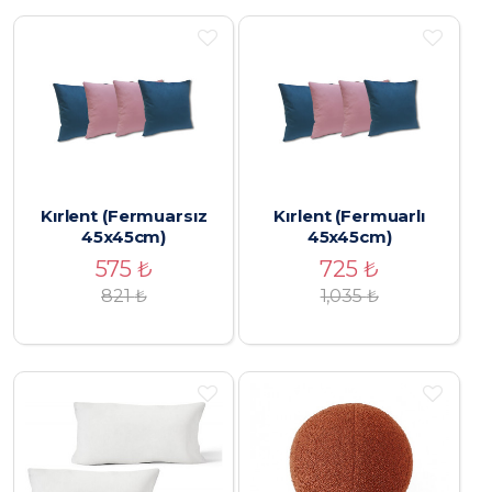
Kırlent (Fermuarsız
Kırlent (Fermuarlı
45x45cm)
45x45cm)
575
₺
725
₺
821
₺
1,035
₺