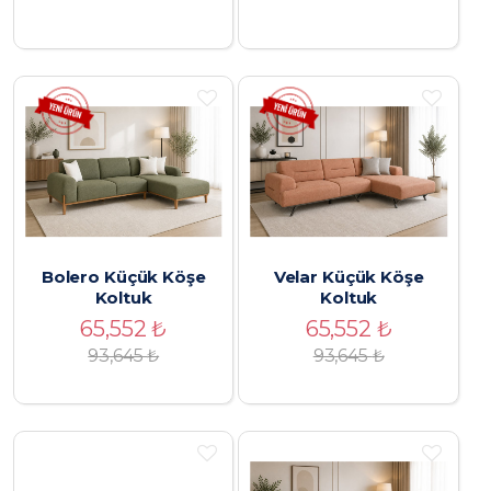
Bolero Küçük Köşe
Velar Küçük Köşe
Koltuk
Koltuk
65,552
₺
65,552
₺
93,645
₺
93,645
₺