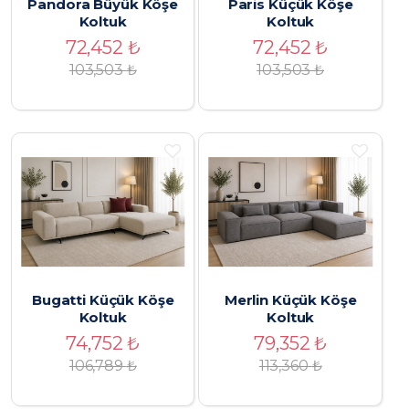
Pandora Büyük Köşe
Paris Küçük Köşe
Koltuk
Koltuk
72,452
₺
72,452
₺
103,503
₺
103,503
₺
Bugatti Küçük Köşe
Merlin Küçük Köşe
Koltuk
Koltuk
74,752
₺
79,352
₺
106,789
₺
113,360
₺