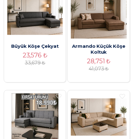
Büyük Köşe Çekyat
Armando Küçük Köşe
Koltuk
23,576
₺
28,751
₺
33,679
₺
41,073
₺