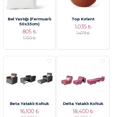
Bel Yastığı (Fermuarlı
Top Kırlent
50x35cm)
1,035
₺
805
₺
1,479
₺
1,150
₺
Beta Yataklı Koltuk
Delta Yataklı Koltuk
16,100
₺
18,400
₺