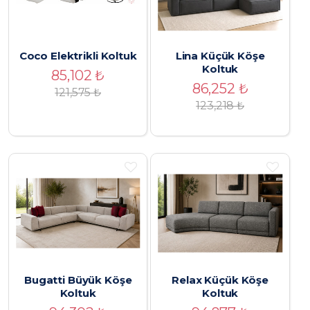
Coco Elektrikli Koltuk
Lina Küçük Köşe
Koltuk
85,102
₺
86,252
₺
121,575
₺
123,218
₺
Bugatti Büyük Köşe
Relax Küçük Köşe
Koltuk
Koltuk