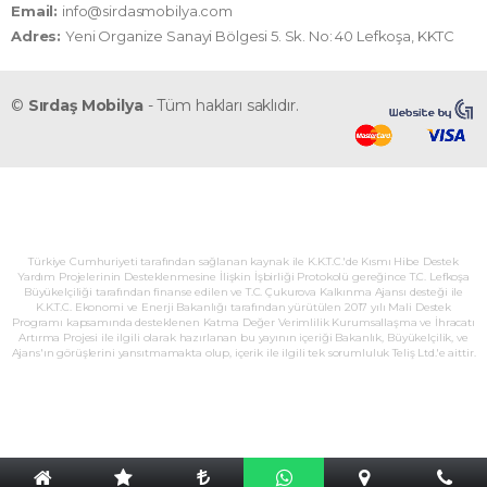
Email:
info@sirdasmobilya.com
Adres:
Yeni Organize Sanayi Bölgesi 5. Sk. No: 40 Lefkoşa, KKTC
©
Sırdaş Mobilya
- Tüm hakları saklıdır.
Türkiye Cumhuriyeti tarafından sağlanan kaynak ile K.K.T.C.'de Kısmı Hibe Destek
Yardım Projelerinin Desteklenmesine İlişkin İşbirliği Protokolü gereğince T.C. Lefkoşa
Büyükelçiliği tarafından finanse edilen ve T.C. Çukurova Kalkınma Ajansı desteği ile
K.K.T.C. Ekonomi ve Enerji Bakanlığı tarafından yürütülen 2017 yılı Mali Destek
Programı kapsamında desteklenen Katma Değer Verimlilik Kurumsallaşma ve İhracatı
Artırma Projesi ile ilgili olarak hazırlanan bu yayının içeriği Bakanlık, Büyükelçilik, ve
Ajans'ın görüşlerini yansıtmamakta olup, içerik ile ilgili tek sorumluluk Teliş Ltd.'e aittir.