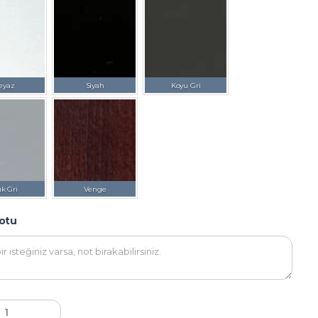
eyaz
Siyah
Koyu Gri
ık Gri
Venge
otu