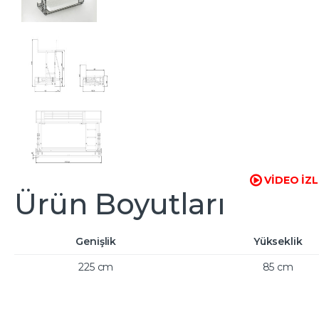
VİDEO İZL
Ürün Boyutları
Genişlik
Yükseklik
225 cm
85 cm