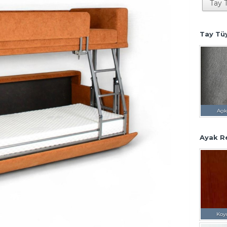
Tay Tü
Açık
Ayak R
Koy