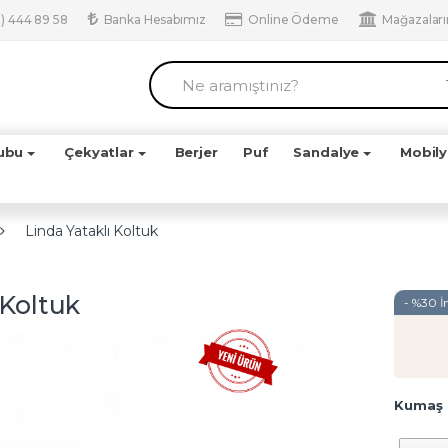
) 444 89 58
Banka Hesabımız
Online Ödeme
Mağazalar
ubu
Çekyatlar
Berjer
Puf
Sandalye
Mobil
Linda Yataklı Koltuk
 Koltuk
- %30 İ
Kumaş