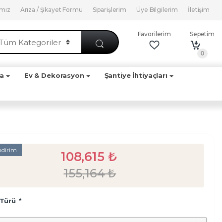
ımız
Arıza / Şikayet Formu
Siparişlerim
Üye Bilgilerim
İletişim
Favorilerim
Sepetim
0
ya
Ev & Dekorasyon
Şantiye İhtiyaçları
ndirim
108,615
₺
155,164
₺
 Türü
*