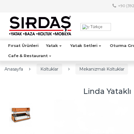
Skip to navigation
Skip to content
+90 (392
A
r
Türkçe
a
m
a
Fırsat Ürünleri
Yatak
Yatak Setleri
Oturma Gr
:
Cafe & Restaurant
Anasayfa
Koltuklar
Mekanizmalı Koltuklar
Linda Yataklı