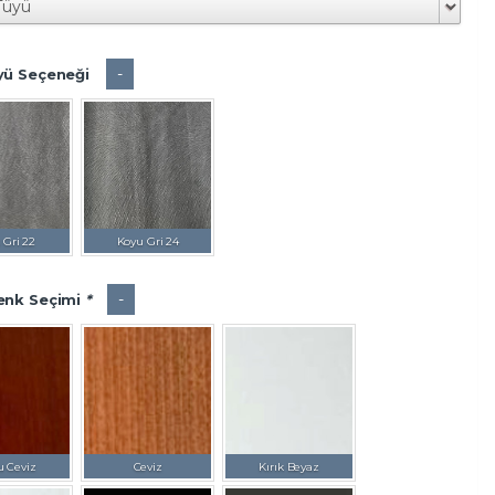
-
yü Seçeneği
 Gri 22
Koyu Gri 24
-
enk Seçimi
*
u Ceviz
Ceviz
Kırık Beyaz