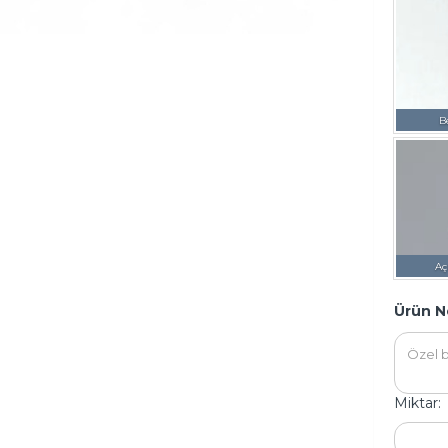
B
Aç
Ürün N
Miktar: