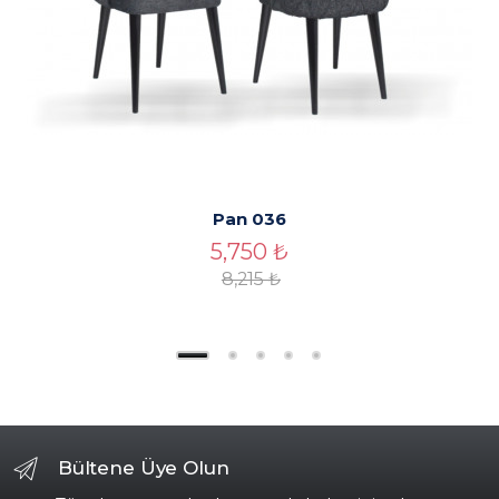
Pan 036
5,750
₺
8,215
₺
Bültene Üye Olun