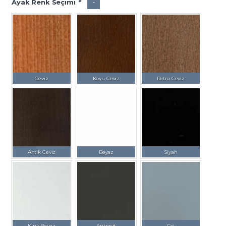
-
Ayak Renk Seçimi
*
Ceviz
Koyu Ceviz
Retro Ceviz
Antik Ceviz
Beyaz
Siyah
Kırık Beyaz
Antrasit
Gri