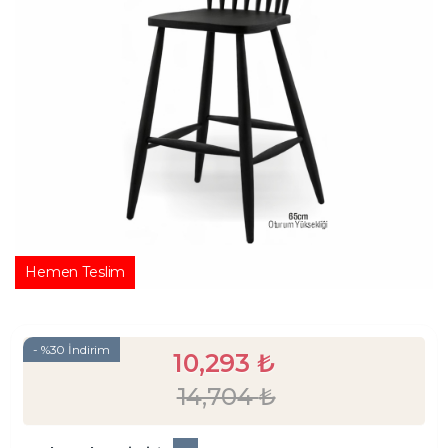
- %30 İndirim
10,293
₺
14,704
₺