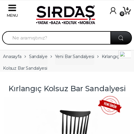
Skip to navigation
Skip to content
0
A
r
a
m
a
Anasayfa
Sandalye
Yeni Bar Sandalyesi
Kırlangıç
:
Kolsuz Bar Sandalyesi
Kırlangıç Kolsuz Bar Sandalyesi