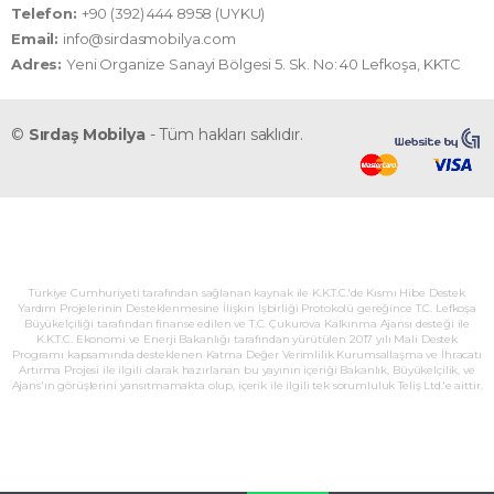
Telefon:
+90 (392) 444 8958 (UYKU)
Email:
info@sirdasmobilya.com
Adres:
Yeni Organize Sanayi Bölgesi 5. Sk. No: 40 Lefkoşa, KKTC
©
Sırdaş Mobilya
- Tüm hakları saklıdır.
Türkiye Cumhuriyeti tarafından sağlanan kaynak ile K.K.T.C.'de Kısmı Hibe Destek
Yardım Projelerinin Desteklenmesine İlişkin İşbirliği Protokolü gereğince T.C. Lefkoşa
Büyükelçiliği tarafından finanse edilen ve T.C. Çukurova Kalkınma Ajansı desteği ile
K.K.T.C. Ekonomi ve Enerji Bakanlığı tarafından yürütülen 2017 yılı Mali Destek
Programı kapsamında desteklenen Katma Değer Verimlilik Kurumsallaşma ve İhracatı
Artırma Projesi ile ilgili olarak hazırlanan bu yayının içeriği Bakanlık, Büyükelçilik, ve
Ajans'ın görüşlerini yansıtmamakta olup, içerik ile ilgili tek sorumluluk Teliş Ltd.'e aittir.