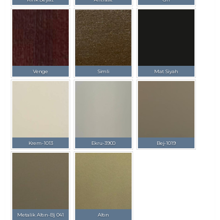
Venge
Simli
Mat Siyah
Krem-1013
Ekru-3900
Bej-1019
Metalik Altın-Bj 041
Altın