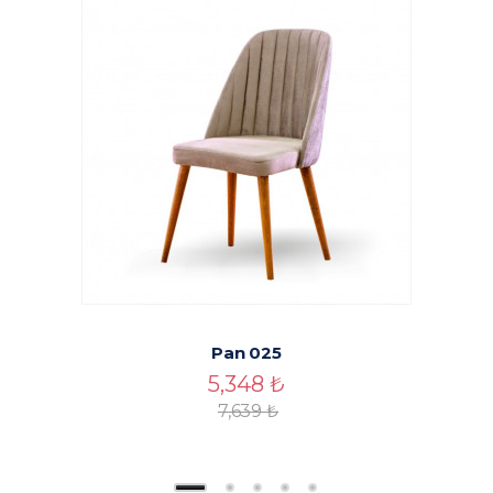
Pan 025
5,348
₺
7,639
₺