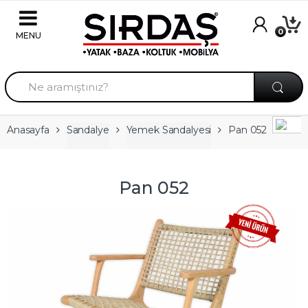
Skip to navigation
Skip to content
0
A
r
a
m
a
Anasayfa
Sandalye
Yemek Sandalyesi
Pan 052
:
Pan 052