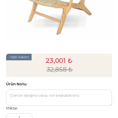
- %30 İndirim
23,001
₺
32,858
₺
Ürün Notu
Miktar: