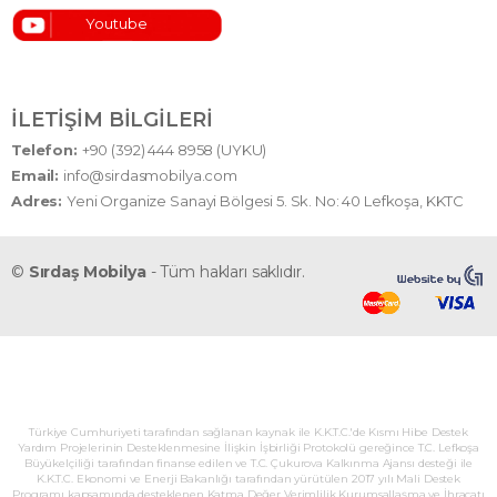
Youtube
İLETIŞIM BILGILERI
Telefon:
+90 (392) 444 8958 (UYKU)
Email:
info@sirdasmobilya.com
Adres:
Yeni Organize Sanayi Bölgesi 5. Sk. No: 40 Lefkoşa, KKTC
©
Sırdaş Mobilya
- Tüm hakları saklıdır.
Türkiye Cumhuriyeti tarafından sağlanan kaynak ile K.K.T.C.'de Kısmı Hibe Destek
Yardım Projelerinin Desteklenmesine İlişkin İşbirliği Protokolü gereğince T.C. Lefkoşa
Büyükelçiliği tarafından finanse edilen ve T.C. Çukurova Kalkınma Ajansı desteği ile
K.K.T.C. Ekonomi ve Enerji Bakanlığı tarafından yürütülen 2017 yılı Mali Destek
Programı kapsamında desteklenen Katma Değer Verimlilik Kurumsallaşma ve İhracatı