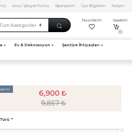
ımız
Arıza / Şikayet Formu
Siparişlerim
Üye Bilgilerim
İletişim
Favorilerim
Sepetim
0
ya
Ev & Dekorasyon
Şantiye İhtiyaçları
ndirim
6,900
₺
9,857
₺
 Türü
*