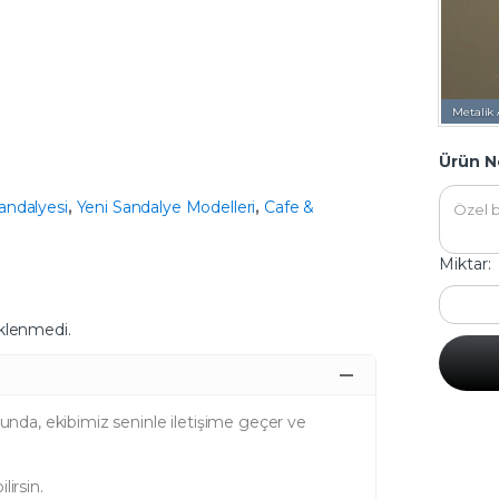
Metalik 
Ürün N
ndalyesi
,
Yeni Sandalye Modelleri
,
Cafe &
Miktar:
klenmedi.
unda, ekibimiz seninle iletişime geçer ve
irsin.