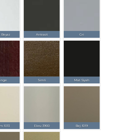
k Beyaz
Antrasit
Gri
enge
Simli
Mat Siyah
m-1013
Ekru-3900
Bej-1019