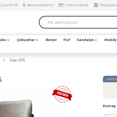
) 444 89 58
Banka Hesabımız
Online Ödeme
Mağazalar
ubu
Çekyatlar
Berjer
Puf
Sandalye
Mobil
Pan 075
5
- %30 İ
Kumaş