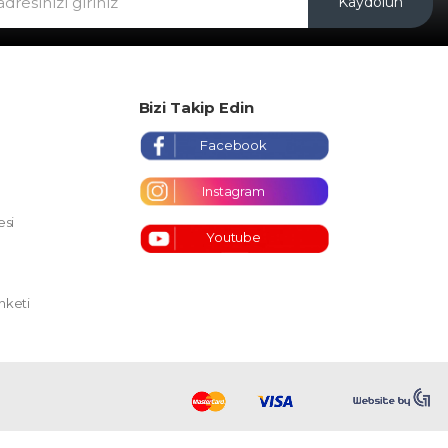
Kaydolun
Bizi Takip Edin
Facebook
Instagram
esi
Youtube
nketi