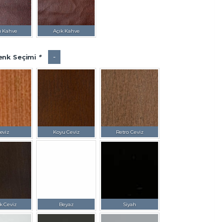
u Kahve
Açık Kahve
-
enk Seçimi
*
eviz
Koyu Ceviz
Retro Ceviz
k Ceviz
Beyaz
Siyah