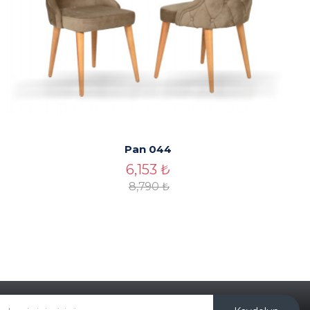
Pan 044
6,153
₺
8,790
₺