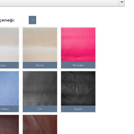
-
çeneği:
eyaz
Krem
Pembe
k Mavi
Gri
Siyah