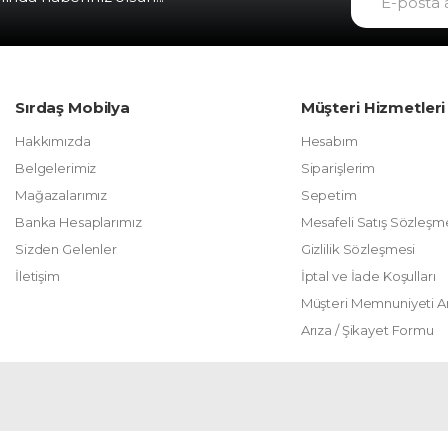
Sırdaş Mobilya
Müşteri Hizmetleri
Hakkımızda
Hesabım
Belgelerimiz
Siparişlerim
Mağazalarımız
Sepetim
Banka Hesaplarımız
Mesafeli Satış Sözleşm
Sizden Gelenler
Gizlilik Sözleşmesi
İletişim
İptal ve İade Koşulları
Müşteri Memnuniyeti A
Arıza / Şikayet Formu