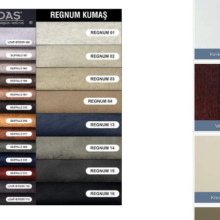
Kırı
V
Kre