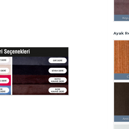
Koy
Ayak R
C
Anti