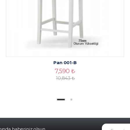
Pan 001-B
7,590
₺
10,843
₺
da haberiniz olsun...