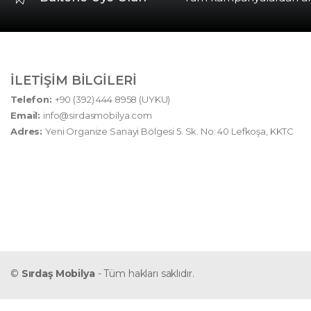
İLETIŞIM BILGILERI
Telefon:
+90 (392) 444 8958 (UYKU)
Email:
info@sirdasmobilya.com
Adres:
Yeni Organize Sanayi Bölgesi 5. Sk. No: 40 Lefkoşa, KKTC
©
Sırdaş Mobilya
- Tüm hakları saklıdır.