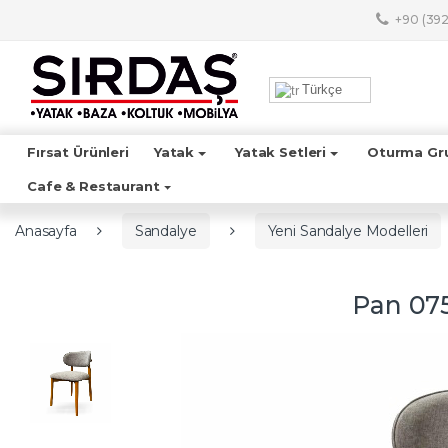
Skip to navigation
Skip to content
+90 (392
A
r
Türkçe
a
m
a
Fırsat Ürünleri
Yatak
Yatak Setleri
Oturma Gr
:
Cafe & Restaurant
Anasayfa
Sandalye
Yeni Sandalye Modelleri
Pan 07