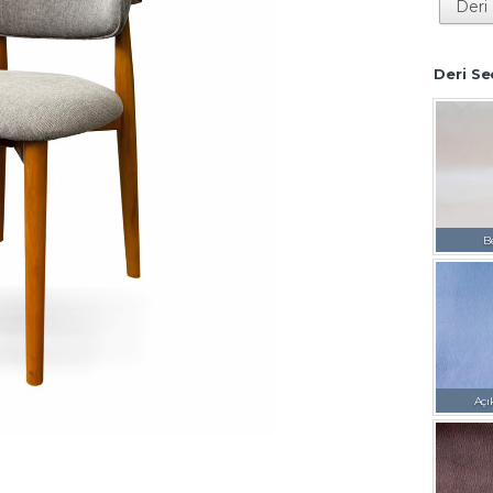
Deri Se
B
Açı