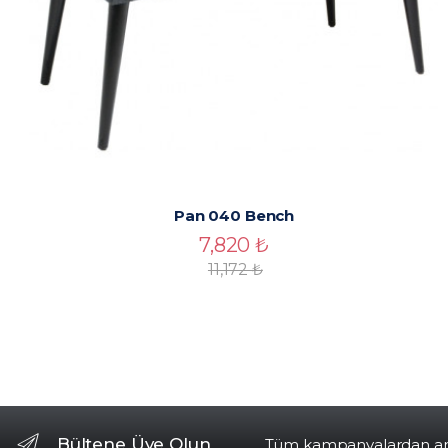
Pan 040 Bench
7,820
₺
11,172
₺
Bültene Üye Olun
Tüm kampanyalardan anın