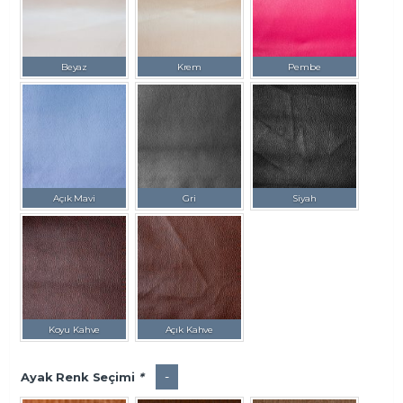
Beyaz
Krem
Pembe
Açık Mavi
Gri
Siyah
Koyu Kahve
Açık Kahve
-
Ayak Renk Seçimi
*