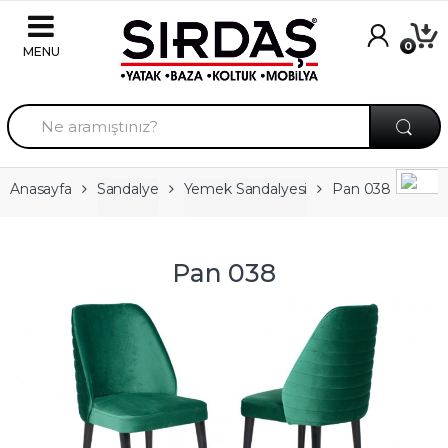
Skip to navigation
Skip to content
0
A
r
a
m
a
Anasayfa
Sandalye
Yemek Sandalyesi
Pan 038
:
Pan 038