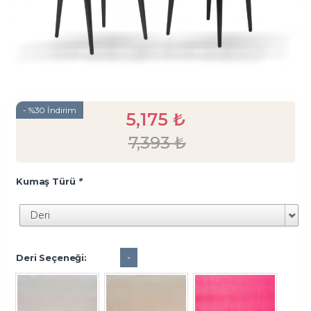
- %30 İndirim
5,175
₺
7,393
₺
Kumaş Türü
*
-
Deri Seçeneği: