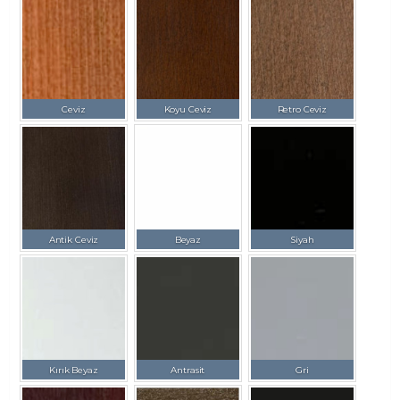
Ceviz
Koyu Ceviz
Retro Ceviz
Antik Ceviz
Beyaz
Siyah
Kırık Beyaz
Antrasit
Gri