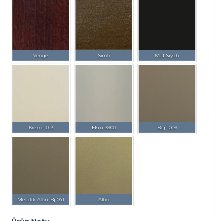
Venge
Simli
Mat Siyah
Krem-1013
Ekru-3900
Bej-1019
Metalik Altın-Bj 041
Altın