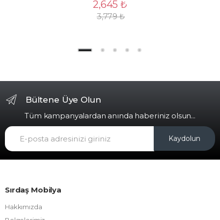
2,645
₺
3,779
₺
Bültene Üye Olun
Tüm kampanyalardan anında haberiniz olsun...
Kaydolun
Sırdaş Mobilya
Hakkımızda
Belgelerimiz