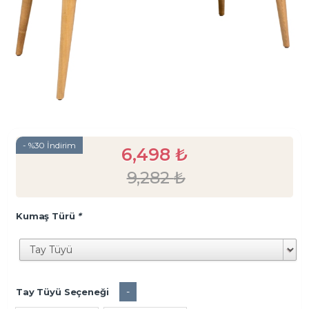
- %30 İndirim
6,498
₺
9,282
₺
Kumaş Türü
*
-
Tay Tüyü Seçeneği