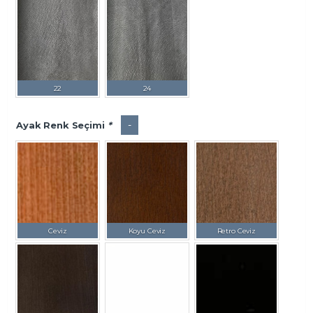
22
24
-
Ayak Renk Seçimi
*
Ceviz
Koyu Ceviz
Retro Ceviz