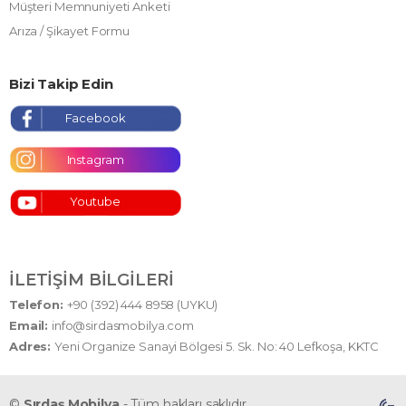
Müşteri Memnuniyeti Anketi
Arıza / Şikayet Formu
Bizi Takip Edin
Facebook
Instagram
Youtube
İLETIŞIM BILGILERI
Telefon:
+90 (392) 444 8958 (UYKU)
Email:
info@sirdasmobilya.com
Adres:
Yeni Organize Sanayi Bölgesi 5. Sk. No: 40 Lefkoşa, KKTC
©
Sırdaş Mobilya
- Tüm hakları saklıdır.