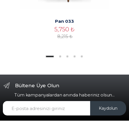
Pan 033
5,750
₺
8,215
₺
Bültene Üye Olun
Tüm kampanyalardan anında haberiniz olsun...
Kaydolun