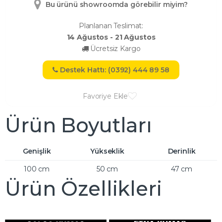
Bu ürünü showroomda görebilir miyim?
Planlanan Teslimat:
14 Ağustos - 21 Ağustos
Ücretsiz Kargo
Destek Hattı: (0392) 444 89 58
Favoriye Ekle
Ürün Boyutları
Genişlik
Yükseklik
Derinlik
100 cm
50 cm
47 cm
Ürün Özellikleri