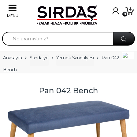
Skip to navigation
Skip to content
0
A
r
a
m
a
Anasayfa
Sandalye
Yemek Sandalyesi
Pan 042
:
Bench
Pan 042 Bench