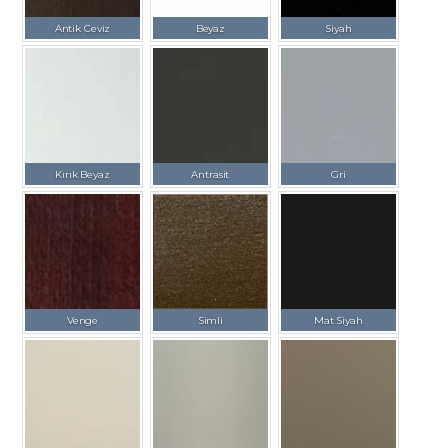
Antik Ceviz
Beyaz
Siyah
Kırık Beyaz
Antrasit
Gri
Venge
Simli
Mat Siyah