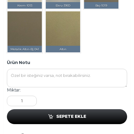
Krem-1013
Ekru-3900
Bej-1019
Metalik Altın-Bj 041
Altın
Ürün Notu
Miktar:
SEPETE EKLE