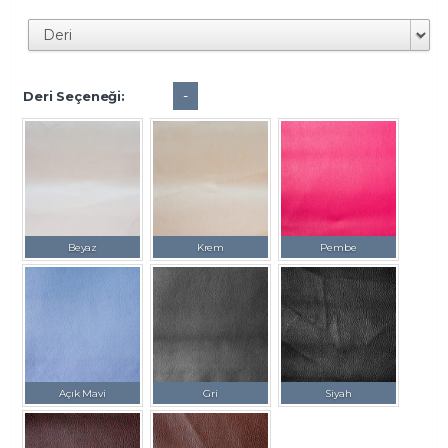
-
Deri Seçeneği:
Beyaz
Krem
Pembe
Açık Mavi
Gri
Siyah