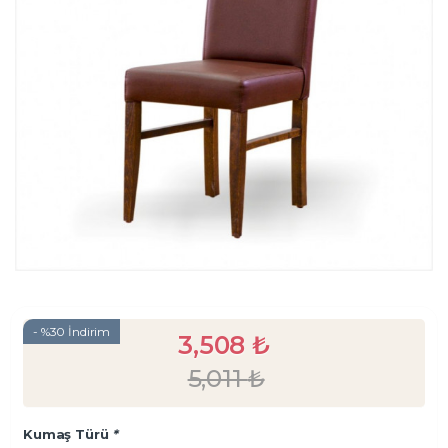
- %30 İndirim
3,508
₺
5,011
₺
Kumaş Türü
*