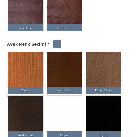
Koyu Kahve
Açık Kahve
-
Ayak Renk Seçimi
*
Ceviz
Koyu Ceviz
Retro Ceviz
Antik Ceviz
Beyaz
Siyah