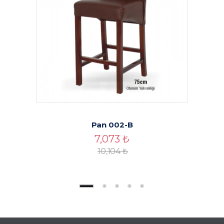
Pan 002-B
7,073
₺
10,104
₺