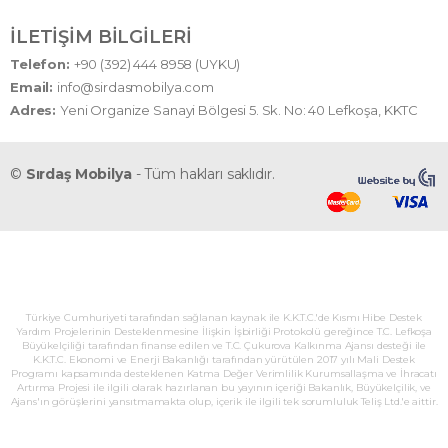
İLETIŞIM BILGILERI
Telefon:
+90 (392) 444 8958 (UYKU)
Email:
info@sirdasmobilya.com
Adres:
Yeni Organize Sanayi Bölgesi 5. Sk. No: 40 Lefkoşa, KKTC
©
Sırdaş Mobilya
- Tüm hakları saklıdır.
Türkiye Cumhuriyeti tarafından sağlanan kaynak ile K.K.T.C.'de Kısmı Hibe Destek
Yardım Projelerinin Desteklenmesine İlişkin İşbirliği Protokolü gereğince T.C. Lefkoşa
Büyükelçiliği tarafından finanse edilen ve T.C. Çukurova Kalkınma Ajansı desteği ile
K.K.T.C. Ekonomi ve Enerji Bakanlığı tarafından yürütülen 2017 yılı Mali Destek
Programı kapsamında desteklenen Katma Değer Verimlilik Kurumsallaşma ve İhracatı
Artırma Projesi ile ilgili olarak hazırlanan bu yayının içeriği Bakanlık, Büyükelçilik, ve
Ajans'ın görüşlerini yansıtmamakta olup, içerik ile ilgili tek sorumluluk Teliş Ltd.'e aittir.