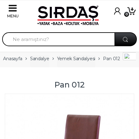
Skip to navigation
Skip to content
0
A
r
a
m
a
Anasayfa
Sandalye
Yemek Sandalyesi
Pan 012
:
Pan 012