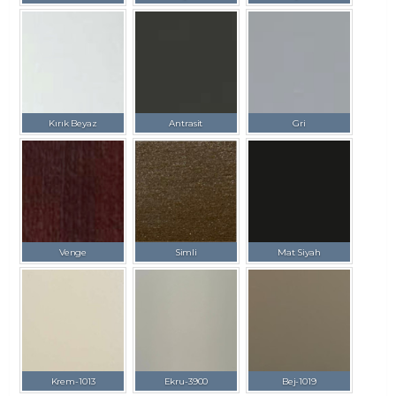
Kırık Beyaz
Antrasit
Gri
Venge
Simli
Mat Siyah
Krem-1013
Ekru-3900
Bej-1019