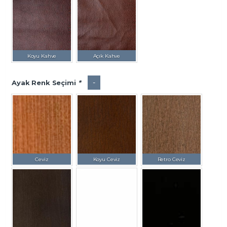
Koyu Kahve
Açık Kahve
-
Ayak Renk Seçimi
*
Ceviz
Koyu Ceviz
Retro Ceviz