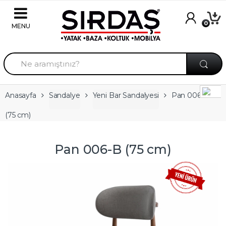
Skip to navigation
Skip to content
0
A
r
a
m
a
Anasayfa
Sandalye
Yeni Bar Sandalyesi
Pan 006-B
:
(75 cm)
Pan 006-B (75 cm)