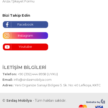
Arıza / Şikayet Formu
Bizi Takip Edin
Facebook
Instagram
Youtube
İLETIŞIM BILGILERI
Telefon:
+90 (392) 444 8958 (UYKU)
Email:
info@sirdasmobilya.com
Adres:
Yeni Organize Sanayi Bölgesi 5. Sk. No: 40 Lefkoşa, KKTC
©
Sırdaş Mobilya
- Tüm hakları saklıdır.