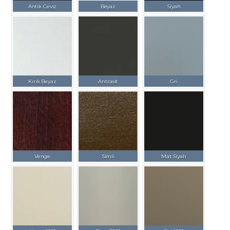
Antik Ceviz
Beyaz
Siyah
Kırık Beyaz
Antrasit
Gri
Venge
Simli
Mat Siyah