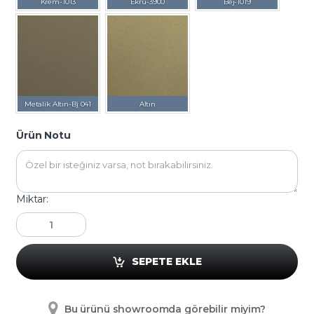
Krem-1013
Ekru-3900
Bej-1019
Metalik Altın-Bj 041
Altın
Ürün Notu
Miktar:
SEPETE EKLE
Bu ürünü showroomda görebilir miyim?