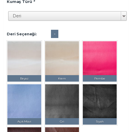
Kumaş Türü
*
-
Deri Seçeneği:
Beyaz
Krem
Pembe
Açık Mavi
Gri
Siyah