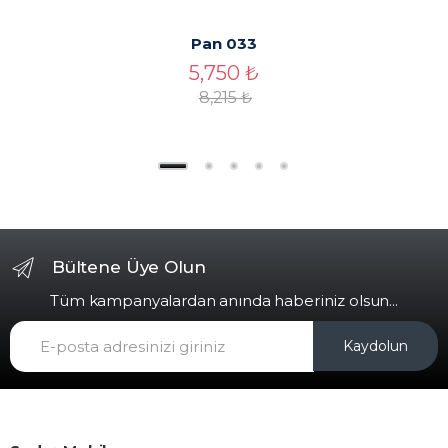
Pan 033
5,750
₺
8,215
₺
Bültene Üye Olun
Tüm kampanyalardan anında haberiniz olsun...
Kaydolun