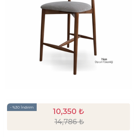
- %30 İndirim
10,350
₺
14,786
₺