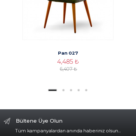
Pan 027
4,485
₺
6,407
₺
Bültene Üye Olun
Tüm kampanyalardan anında haberiniz olsun...