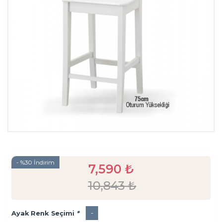
- %30 İndirim
7,590
₺
10,843
₺
-
Ayak Renk Seçimi
*