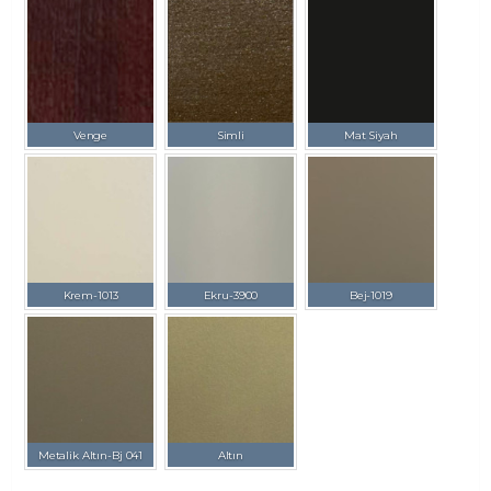
Venge
Simli
Mat Siyah
Krem-1013
Ekru-3900
Bej-1019
Metalik Altın-Bj 041
Altın