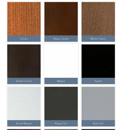
Ceviz
Koyu Ceviz
Retro Ceviz
Antik Ceviz
Beyaz
Siyah
Kırık Beyaz
Koyu Gri
Açık Gri