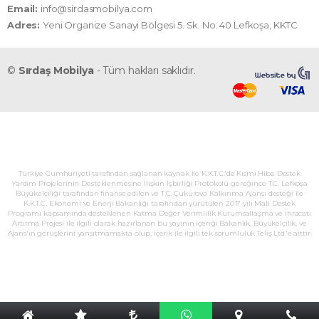
Email:
info@sirdasmobilya.com
Adres:
Yeni Organize Sanayi Bölgesi 5. Sk. No: 40 Lefkoşa, KKTC
©
Sırdaş Mobilya
- Tüm hakları saklıdır.
Türkiye Cumhuriyeti tarafından sağlanan kaynak ile K.K.T.C.'de Kısmı Hibe Destek
Yardım Projelerinin Desteklenmesine İlişkin İşbirliği Protokolü gereğince T.C. Lefkoşa
Büyükelçiliği tarafından finanse edilen ve T.C. Çukurova Kalkınma Ajansı desteği ile
K.K.T.C. Ekonomi ve Enerji Bakanlığı tarafından yürütülen 2017 yılı Mali Destek
Programı kapsamında desteklenen Katma Değer Verimlilik Kurumsallaşma ve İhracatı
Artırma Projesi ile ilgili olarak hazırlanan bu yayının içeriği Bakanlık, Büyükelçilik, ve
Ajans'ın görüşlerini yansıtmamakta olup, içerik ile ilgili tek sorumluluk Teliş Ltd.'e aittir.