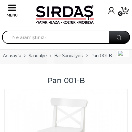
Skip to navigation
Skip to content
0
A
r
a
m
a
Anasayfa
Sandalye
Bar Sandalyesi
Pan 001-B
:
Pan 001-B