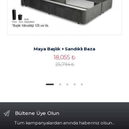
Maya Başlık + Sandıklı Baza
18,055
₺
25,794
₺
Bültene Üye Olun
Tüm kampanyalardan anında haberiniz olsun...