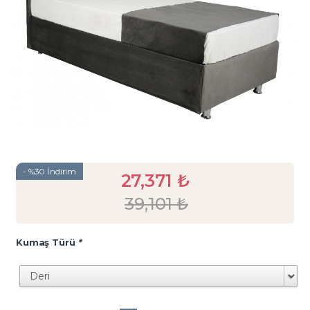
- %30 İndirim
27,371
₺
39,101
₺
Kumaş Türü
*