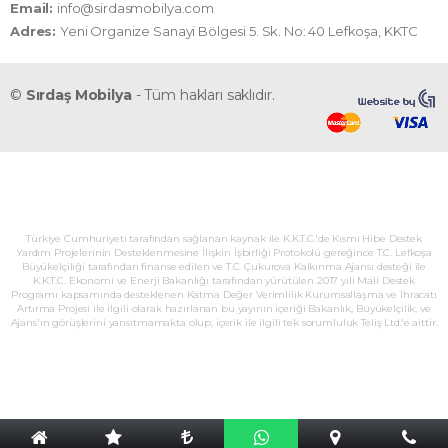
Email:
info@sirdasmobilya.com
Adres:
Yeni Organize Sanayi Bölgesi 5. Sk. No: 40 Lefkoşa, KKTC
©
Sırdaş Mobilya
- Tüm hakları saklıdır.
Türkiye Cumhuriyeti tarafından sağlanan kaynak ile K.K.T.C.'de Kısmı Hibe Destek
Yardım Projelerinin Desteklenmesine İlişkin İşbirliği Protokolü gereğince T.C. Lefkoşa
Büyükelçiliği tarafından finanse edilen ve T.C. Çukurova Kalkınma Ajansı desteği ile
K.K.T.C. Ekonomi ve Enerji Bakanlığı tarafından yürütülen 2017 yılı Mali Destek
Programı kapsamında desteklenen Katma Değer Verimlilik Kurumsallaşma ve İhracatı
Artırma Projesi ile ilgili olarak hazırlanan bu yayının içeriği Bakanlık, Büyükelçilik, ve
Ajans'ın görüşlerini yansıtmamakta olup, içerik ile ilgili tek sorumluluk Teliş Ltd.'e aittir.