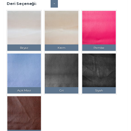
-
Deri Seçeneği:
Beyaz
Krem
Pembe
Açık Mavi
Gri
Siyah