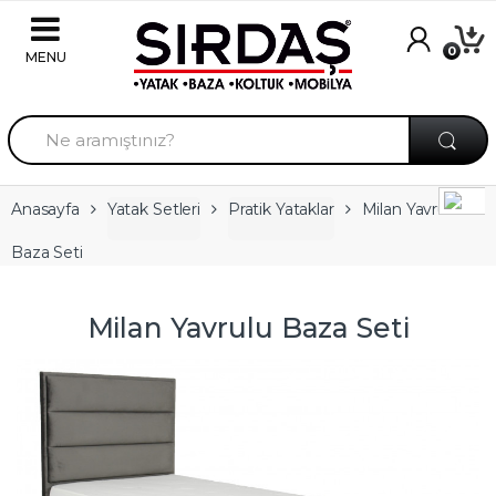
Skip to navigation
Skip to content
0
A
r
a
m
a
Anasayfa
Yatak Setleri
Pratik Yataklar
Milan Yavrulu
:
Baza Seti
Milan Yavrulu Baza Seti