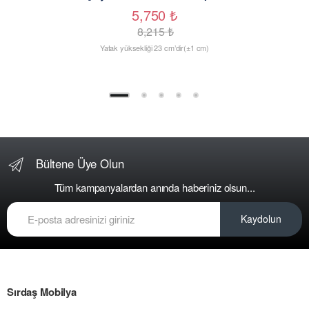
5,750
₺
8,215
₺
Yatak yüksekliği 23 cm’dir(±1 cm)
Bültene Üye Olun
Tüm kampanyalardan anında haberiniz olsun...
Kaydolun
Sırdaş Mobilya