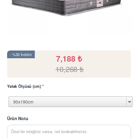
- %30 İndirim
7,188
₺
10,268
₺
Yatak Ölçüsü (cm)
*
Ürün Notu