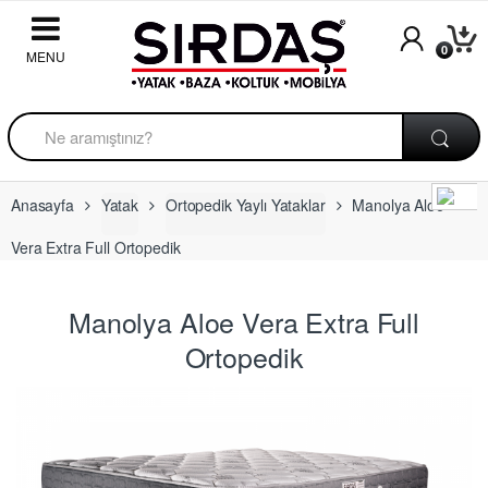
Skip to navigation
Skip to content
0
A
r
a
m
a
Anasayfa
Yatak
Ortopedik Yaylı Yataklar
Manolya Aloe
:
Vera Extra Full Ortopedik
Manolya Aloe Vera Extra Full
Ortopedik