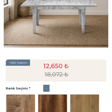
- %30 İndirim
12,650
₺
18,072
₺
-
Renk Seçimi
*