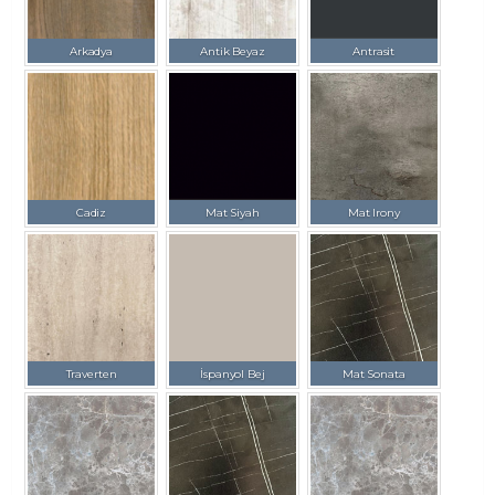
Arkadya
Antik Beyaz
Antrasit
Cadiz
Mat Siyah
Mat Irony
Traverten
İspanyol Bej
Mat Sonata