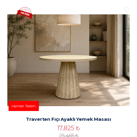
Traverten Fıçı Ayaklı Yemek Masası
17,825
₺
25,465
₺