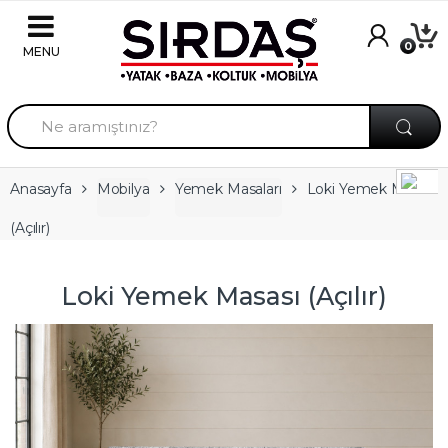
Skip to navigation
Skip to content
0
A
r
a
m
a
Anasayfa
Mobilya
Yemek Masaları
Loki Yemek Masası
:
(Açılır)
Loki Yemek Masası (Açılır)