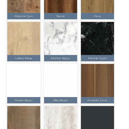
Atlantik Çam
Barok
Pera
Lefkas Meşe
Marble Beyaz
Marble Siyah
Parlak Beyaz
Mat Beyaz
Anadolu Ceviz