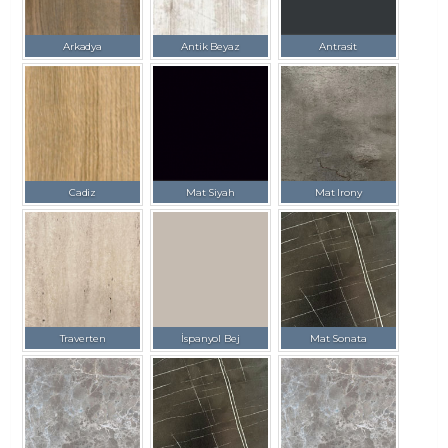
Arkadya
Antik Beyaz
Antrasit
Cadiz
Mat Siyah
Mat Irony
Traverten
İspanyol Bej
Mat Sonata