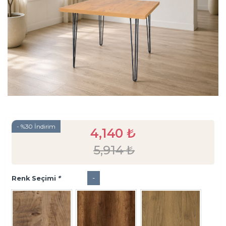
- %30 İndirim
4,140
₺
5,914
₺
-
Renk Seçimi
*