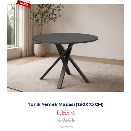
Tonik Yemek Masası (130X75 CM)
11,155
₺
15,936
₺
130x75cm