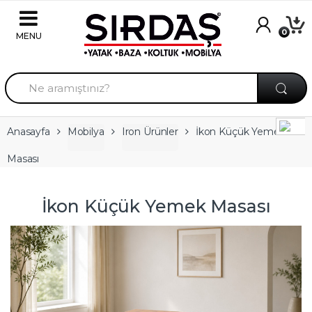
Skip to navigation
Skip to content
0
A
r
a
m
a
Anasayfa
Mobilya
Iron Ürünler
İkon Küçük Yemek
:
Masası
İkon Küçük Yemek Masası