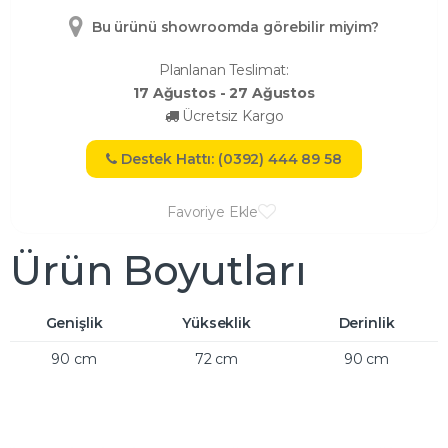
Bu ürünü showroomda görebilir miyim?
Planlanan Teslimat:
17 Ağustos - 27 Ağustos
Ücretsiz Kargo
Destek Hattı: (0392) 444 89 58
Favoriye Ekle
Ürün Boyutları
Genişlik
Yükseklik
Derinlik
90 cm
72 cm
90 cm