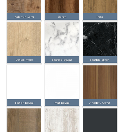
Atlantik Çam
Barok
Pera
Lefkas Meşe
Marble Beyaz
Marble Siyah
Parlak Beyaz
Mat Beyaz
Anadolu Ceviz