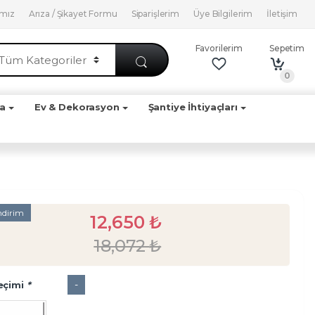
ımız
Arıza / Şikayet Formu
Siparişlerim
Üye Bilgilerim
İletişim
Favorilerim
Sepetim
0
ya
Ev & Dekorasyon
Şantiye İhtiyaçları
ndirim
12,650
₺
18,072
₺
-
eçimi
*