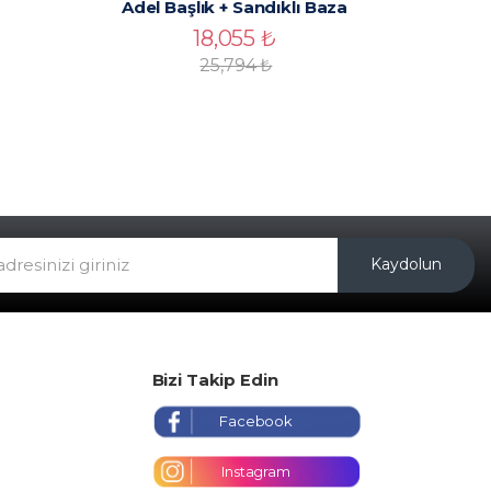
Adel Başlık + Sandıklı Baza
18,055
₺
25,794
₺
Kaydolun
Bizi Takip Edin
Facebook
Instagram