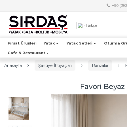
Skip to navigation
Skip to content
+90 (392
A
r
Türkçe
a
m
a
Fırsat Ürünleri
Yatak
Yatak Setleri
Oturma Gr
:
Cafe & Restaurant
Anasayfa
Şantiye İhtiyaçları
Ranzalar
Favori Beyaz