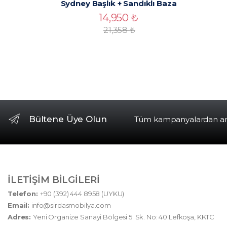
Sydney Başlık + Sandıklı Baza
14,950
₺
21,358
₺
Bültene Üye Olun
Tüm kampanyalardan anın
İLETIŞIM BILGILERI
Telefon:
+90 (392) 444 8958 (UYKU)
Email:
info@sirdasmobilya.com
Adres:
Yeni Organize Sanayi Bölgesi 5. Sk. No: 40 Lefkoşa, KKTC