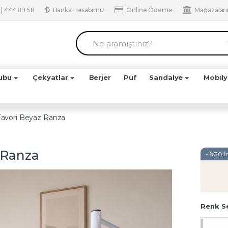
) 444 89 58
Banka Hesabımız
Online Ödeme
Mağazalar
ubu
Çekyatlar
Berjer
Puf
Sandalye
Mobil
Favori Beyaz Ranza
 Ranza
- %30 İ
Renk S