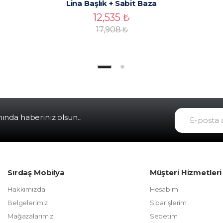
Lina Başlık + Sabit Baza
12,535
₺
17,908
₺
da haberiniz olsun...
Sırdaş Mobilya
Müşteri Hizmetleri
Hakkımızda
Hesabım
Belgelerimiz
Siparişlerim
Mağazalarımız
Sepetim