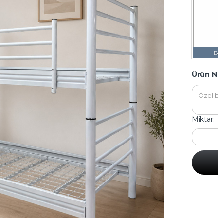
B
Ürün N
Miktar: