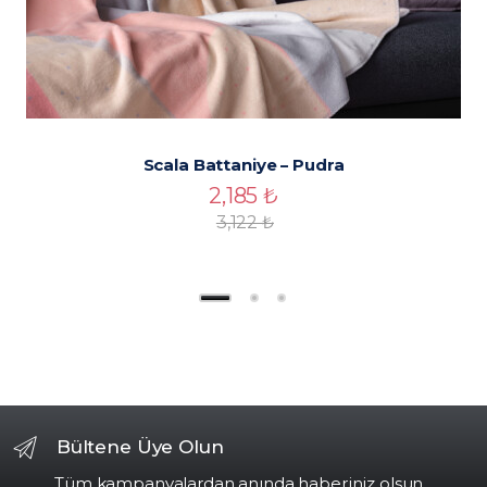
Scala Battaniye – Pudra
2,185
₺
3,122
₺
Bültene Üye Olun
Tüm kampanyalardan anında haberiniz olsun...