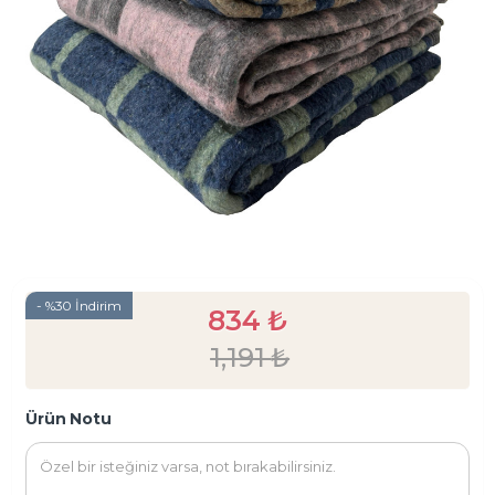
- %30 İndirim
834
₺
1,191
₺
Ürün Notu