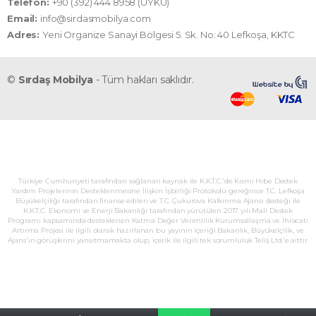
Telefon:
+90 (392) 444 8958 (UYKU)
Email:
info@sirdasmobilya.com
Adres:
Yeni Organize Sanayi Bölgesi 5. Sk. No: 40 Lefkoşa, KKTC
©
Sırdaş Mobilya
- Tüm hakları saklıdır.
Türkiye Cumhuriyeti tarafından sağlanan kaynak ile K.K.T.C.'de Kısmı Hibe Destek
Yardım Projelerinin Desteklenmesine İlişkin İşbirliği Protokolü gereğince T.C. Lefkoşa
Büyükelçiliği tarafından finanse edilen ve T.C. Çukurova Kalkınma Ajansı desteği ile
K.K.T.C. Ekonomi ve Enerji Bakanlığı tarafından yürütülen 2017 yılı Mali Destek
Programı kapsamında desteklenen Katma Değer Verimlilik Kurumsallaşma ve İhracatı
Artırma Projesi ile ilgili olarak hazırlanan bu yayının içeriği Bakanlık, Büyükelçilik, ve
Ajans'ın görüşlerini yansıtmamakta olup, içerik ile ilgili tek sorumluluk Teliş Ltd.'e aittir.