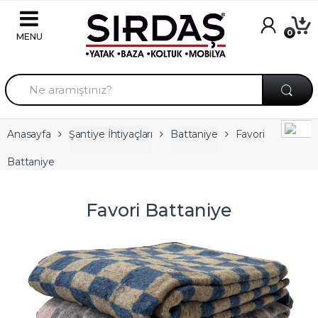
Skip to navigation
Skip to content
0
A
r
a
m
a
Anasayfa
Şantiye İhtiyaçları
Battaniye
Favori
:
Battaniye
Favori Battaniye