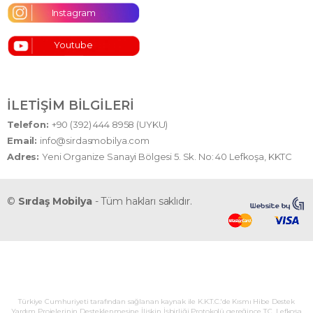
Instagram
Youtube
İLETIŞIM BILGILERI
Telefon:
+90 (392) 444 8958 (UYKU)
Email:
info@sirdasmobilya.com
Adres:
Yeni Organize Sanayi Bölgesi 5. Sk. No: 40 Lefkoşa, KKTC
©
Sırdaş Mobilya
- Tüm hakları saklıdır.
Türkiye Cumhuriyeti tarafından sağlanan kaynak ile K.K.T.C.'de Kısmı Hibe Destek
Yardım Projelerinin Desteklenmesine İlişkin İşbirliği Protokolü gereğince T.C. Lefkoşa