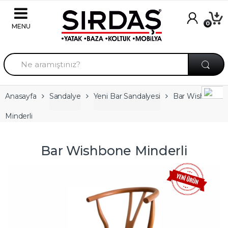
Skip to navigation
Skip to content
0
A
r
a
m
a
Anasayfa
Sandalye
Yeni Bar Sandalyesi
Bar Wishbone
:
Minderli
Bar Wishbone Minderli