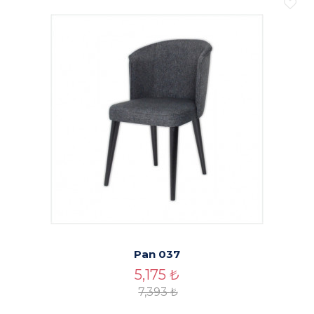
Pan 037
5,175
₺
7,393
₺