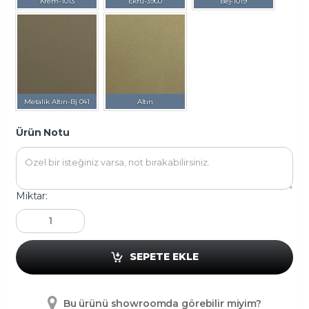
Krem-1013
Ekru-3900
Bej-1019
Metalik Altın-Bj 041
Altın
Ürün Notu
Miktar:
SEPETE EKLE
Bu ürünü showroomda görebilir miyim?