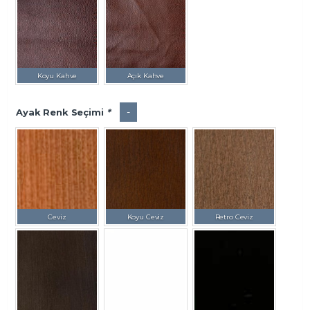
Koyu Kahve
Açık Kahve
-
Ayak Renk Seçimi
*
Ceviz
Koyu Ceviz
Retro Ceviz