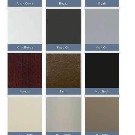
Antik Ceviz
Beyaz
Siyah
Kırık Beyaz
Koyu Gri
Açık Gri
Venge
Simli
Mat Siyah