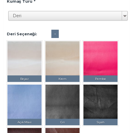
Kumaş Türü
*
-
Deri Seçeneği:
Beyaz
Krem
Pembe
Açık Mavi
Gri
Siyah