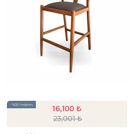
- %30 İndirim
16,100
₺
23,001
₺