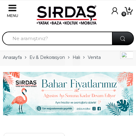
Skip to navigation
Skip to content
0
A
r
a
m
a
Anasayfa
Ev & Dekorasyon
Halı
Venita
: