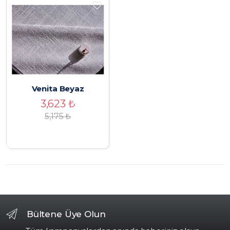
Venita Beyaz
3,623
₺
5,175
₺
Bültene Üye Olun