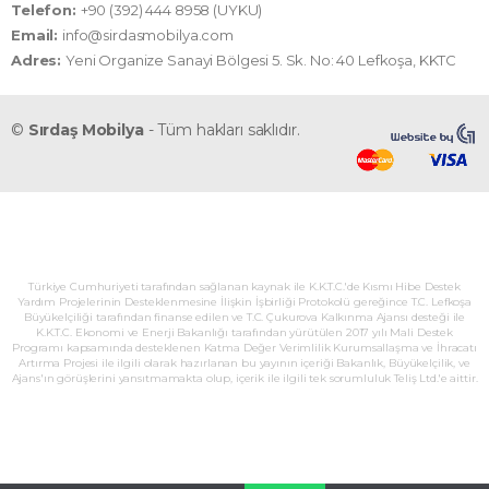
Telefon:
+90 (392) 444 8958 (UYKU)
Email:
info@sirdasmobilya.com
Adres:
Yeni Organize Sanayi Bölgesi 5. Sk. No: 40 Lefkoşa, KKTC
©
Sırdaş Mobilya
- Tüm hakları saklıdır.
Türkiye Cumhuriyeti tarafından sağlanan kaynak ile K.K.T.C.'de Kısmı Hibe Destek
Yardım Projelerinin Desteklenmesine İlişkin İşbirliği Protokolü gereğince T.C. Lefkoşa
Büyükelçiliği tarafından finanse edilen ve T.C. Çukurova Kalkınma Ajansı desteği ile
K.K.T.C. Ekonomi ve Enerji Bakanlığı tarafından yürütülen 2017 yılı Mali Destek
Programı kapsamında desteklenen Katma Değer Verimlilik Kurumsallaşma ve İhracatı
Artırma Projesi ile ilgili olarak hazırlanan bu yayının içeriği Bakanlık, Büyükelçilik, ve
Ajans'ın görüşlerini yansıtmamakta olup, içerik ile ilgili tek sorumluluk Teliş Ltd.'e aittir.